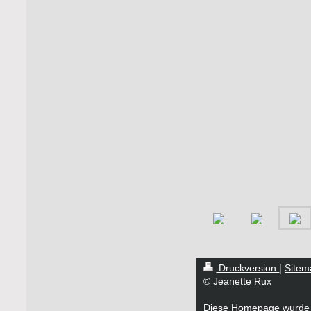
Druckversion
|
Sitem
© Jeanette Rux
Diese Homepage wurde