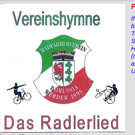
P
I
b
T
S
H
(
a
U