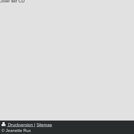
Cover der CD
Druckversion
|
Sitemap
© Jeanette Rux