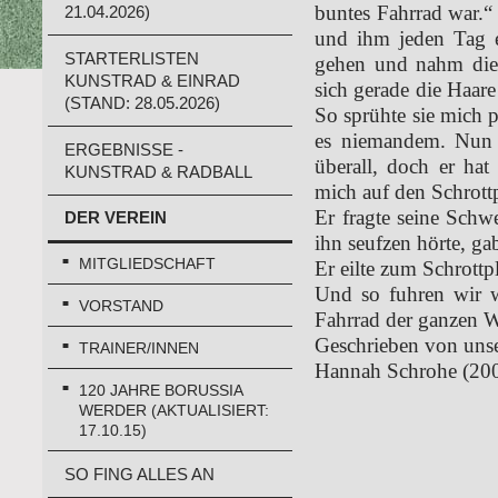
buntes Fahrrad war.“ 
21.04.2026)
und ihm jeden Tag e
STARTERLISTEN
gehen und nahm dies
KUNSTRAD & EINRAD
sich gerade die Haar
(STAND: 28.05.2026)
So sprühte sie mich p
es niemandem. Nun 
ERGEBNISSE -
überall, doch er hat
KUNSTRAD & RADBALL
mich auf den Schrottp
Er fragte seine Schwe
DER VEREIN
ihn seufzen hörte, gab
MITGLIEDSCHAFT
Er eilte zum Schrottp
Und so fuhren wir w
VORSTAND
Fahrrad der ganzen W
Geschrieben von unse
TRAINER/INNEN
Hannah Schrohe (20
120 JAHRE BORUSSIA
WERDER (AKTUALISIERT:
17.10.15)
SO FING ALLES AN