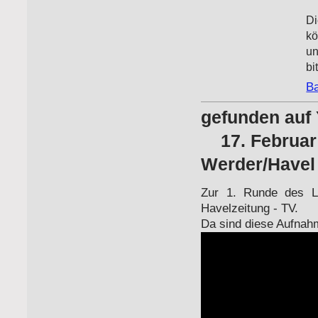
Di
kö
un
bi
Ba
gefu
17. Februar 
Werder/Havel
Zur 1. Runde des La
Havelzeitung - TV.
Da sind diese Aufnah