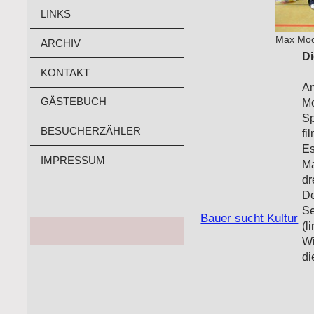
LINKS
Max Moo
ARCHIV
Di
KONTAKT
A
GÄSTEBUCH
M
S
BESUCHERZÄHLER
fi
Es
IMPRESSUM
Ma
dr
D
Se
Bauer sucht Kultur
(l
Wi
di