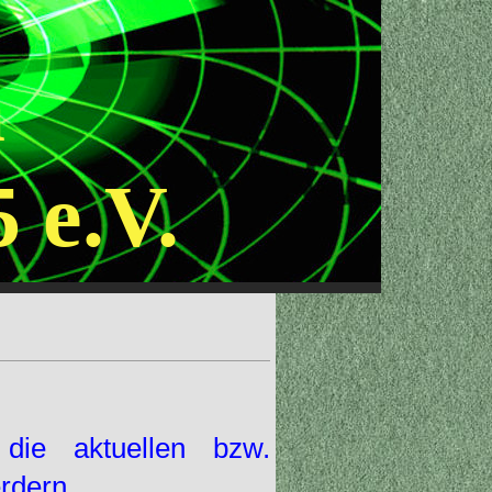
a
 e.V.
die aktuellen bzw.
rdern.