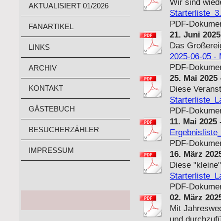
Wir sind wied
AKTUALISIERT 01/2026
Starterliste_
PDF-Dokument
FANARTIKEL
21. Juni 202
Das Großereig
LINKS
2025-06-05 - M
PDF-Dokument
ARCHIV
25. Mai 2025
KONTAKT
Diese Veranst
Starterliste_
GÄSTEBUCH
PDF-Dokument
11. Mai 2025
BESUCHERZÄHLER
Ergebnisliste
PDF-Dokument
IMPRESSUM
16. März 202
Diese "kleine
Starterliste_
PDF-Dokument
02. März 202
Mit Jahreswe
und durchzuf